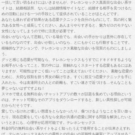
一括して言い切るわけにはいきませんが、テレホンセックス真面目な出会い系サ
イトは、結婚相談所、ないしは結婚情報サイトなど、結婚する相手を見つけるた
めの活動における一つの手段として提供されていることがほとんどです。
あなたも迷わず必ず効果がある恋愛テクニックを自分のものにして、気の利く魅
力ある女性へと成長してください。あんまりやりすぎると、魅力ゼロのモテない
女性になってしまうので特に注意が必要です。
出会いがないなんて悲観している場合でも、出会いの手がかりは意外に存在して
いるものなのです。出会いが欲しいのなら、とにもかくにも行動することです。
積極的なアクションで、テレホンセックス素敵な出会いを現実のものにしましょ
う。
グッと感じる恋愛が可能なら、テレホンセックスもうすでにドキドキするような
お相手がいるってこと。世の中には、前触れなくスタートする恋愛もあるにはあ
りますが、可能性はすごく低いってことは覚えておいてください。 素敵な恋愛の
ために、大切な役割を担う男女の駆け引き。すぐに役立つ恋愛テクニックを手に
入れたら、今は友達同士の人との距離も、すごい速さで近づける…そんなことも
夢じゃないはずですよね！
スマホで使える無料出会いチャットアプリの数々が話題を集めている理由という
のは、チャット可能なそのアプリをダウンロードすると、新しい異性探しが可能
だからだそうです。
愛しているけれど優しい態度をとらなかったり、傷つけるようなことを言い放っ
たり、現在恋愛をしている方なら全員が共通の恋愛に関する問題を解決したいと
いうときにも、心理学が応用可能です。テレホンセックス
料金0円の無料出会い系サイトをよく知ったうえで使用することが出来さえすれ
ば、テレホンセックスあなたの異性との出会いの可能性を確実にアップさせるこ