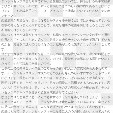
テレホンセックス当たり前ですが、恋愛相談においては、持ちかける相手で結果
がひどく違ってくるのです、ず～と苦悩してきてつらい胸の内であることはわか
ります。でも相談相手については、どうあっても譲歩しないでください。テレホ
ンセックス
恋愛成就が希望なら、美人になるとかスタイルを磨くだけでは片手落ちです。心
理学の考えをうまく応用することで、素敵な相手の意識を向けさせることだって
不可能ではなくなるのです。
顔のつくりとか体型がもう一つとか、結局キュートでセクシーな女の子だと男性
が喜ぶんですよね…と思い込んで、男性と出会うチャンスを自分で遠ざけている
のかも。男性を口説くのに必須なのは、結果が出る恋愛テクニックということで
す。
僅かずつ好きという気持ちが育っていくのが真の恋愛なんです。存分に時間をか
けて、じわじわと好きになるのでいいのです。現時点では気になる異性がいなく
たって、やがて現れて来るものです。
仕事の上での知り合いや学生のころからの古い友人との交友関係も大事なので
す。テレホンセックス広い世代の方との交わりをためらわずにすることもプラス
になります。理想の出会いのためのきっかけはいっぱいあるほうが有利です。 心
理学で説明することができるので、男女の恋愛にも活用できるものなのです。恋
しい人ができた場合は、テレホンセックスその方の現状などを確かめて、テレホ
ンセックスチャンスを逃さす恋愛を成就させてください。
なぜかダメだと勝手に思い込んで恋愛するチャンスを逃していませんか。テレホ
ンセックスちょっと待って！不安な気持ちは皆さん持っているんです。幸せそう
に見つめ合っている二人は、みんな必ずそのハードルをパスしてきたのです。
恋愛にとって、テレホンセックスキーになる二人の心の探り合い。とっておきの