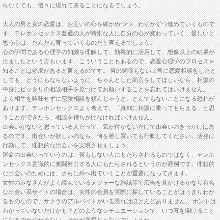
らなくても、後々に現れて来ることになるでしょう。
大人の男と女の恋愛は、お互いの心を確かめつつ、わずかずつ進めていくもので
す。テレホンセックス普通の人が特別な人に自分の心が変わっていく。愛しいと
思う心は、だんだん育っていくものだと言えるでしょう。
心の学問である心理学の知識を理解して、効果的に活用して、想像以上の結果が
出ましたという方もいます。こういうこともあるので、恋愛心理学のプロセスを
知ることは効果があると言えるのです。 何の関係もない上司に恋愛相談をしたと
しても、どうにもならないように、ちゃんとした助言をしてほしいなら、相談の
中身にピッタリの相談相手を見つけてお願いすることを忘れてはいけません。
よく相手を吟味せずに恋愛相談を頼んじゃうと、とんでもないことになる恐れが
あります。テレホンセックスよく考えて、「真剣に相談に乗ってもらえる」と思
うことができたら、相談を持ちかけなければいけません。
出会いがないと思っている人だって、気が付かないだけで出会いのきっかけはあ
るのです。出会いが欲しいのなら、何を差し置いても行動してください。活発に
行動して、理想的な出会いを実現させましょう。
運命の出会いっていうのは、何もしない人にもたらされるものではなく、テレホ
ンセックス意識的に奮闘努力する人にもたらされるというのが通例です。理想的
な出会いのためには、さらに外へ出ていくことが重要になってきます。
女性のみなさんがよく読んでいるメジャーな雑誌等で広告を見かけるかなり有名
な出会い系サイトの場合は、女性の会員を実際に探していることがはっきりわか
るものなので、サクラのアルバイトがいる恐れはほとんどありません。 ホントは
わかっていないだけかも？どのようなシチュエーションで、いつ幕を開けること