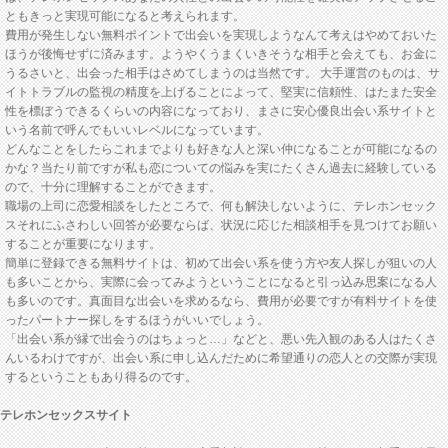
ともきっと実現可能になると考えられます。
費用が発生しない無料ポイントで出会いを実現しようなんて考えはやめておいた
ほうが後悔せずに済みます。ようやくうまくいきそうな相手と会えても、お金に
うるさいと、出会った相手はさめてしまうのは当然です。 大手運営のものは、サ
イトトラブルの監視の精度を上げることによって、堅実に信頼性、はたまた安全
性を標ぼうできるくらいの内容になっており、まさに安心優良出会い系サイトと
いう名前で呼んでもいいレベルになっています。
どんなことをしたらこれまでよりも好きな人と深い仲になることが可能になるの
かな？当たり前ですが私も恋についての悩みを実にたくさん過去に経験している
ので、十分に理解することができます。
職場の上司に恋愛相談をしたところで、何も解決しないように、テレホンセック
スそれにふさわしい回答が必要ならば、状況に応じた相談相手を見つけてお願い
することが重要になります。
簡単に登録できる無料サイトは、初めて出会い系を使う方や友人探しが狙いの人
も多いことから、実際に会ってみようということになると引っ込み思案になる人
も多いのです。真面目な出会いを求めるなら、費用が必要ですが有料サイトを使
ったパートナー探しをするほうがいいでしょう。
「出会い系が縁で出会うのはちょっと…」などと、悪い先入観のある人はたくさ
んいるわけですが、出会い系に申し込んだために希望通りの恋人との交際が実現
するということもあり得るのです。
テレホンセックスサイト