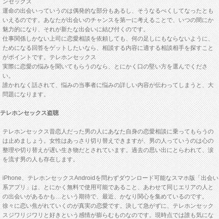
ンセックス
運命の出会いっていうのは偶発的な部分もあるし、そうなるべくしてなったとも
いえるのです。あなたが出会いのチャンスを第一に考えることで、いつの間にか
魅力的になり、それが新たな出会いに結び付くのです。
仕事関係しかない上司に恋愛相談を依頼しても、何の足しにもならないように、
ためになる回答をゲットしたいなら、相談する内容に適する相談相手を探すこと
がポイントです。テレホンセックス
実際に恋愛の悩みを聞いてもらうのなら、とにかく口の堅い方を選んでくださ
い。
誰かれなく話されて、悩みの当事者に悩みの詳しい内容が伝わってしまうと、大
問題になります。
テレホンセックス盗聴
テレホンセックス昔恋人だった男の人にあなた自身の恋愛相談に乗ってもらうの
は止めましょう。女性はあっさり切り替えできますが、男の人っていうのは心の
整理や切り替えが遅い生き物だとされています。過去の思い出にとらわれて、涙
を流す男の人も存在します。
iPhone、テレホンセックスAndroidを問わずダウンロード可能なスマホ版「出会い
系アプリ」は、とにかく無料で使用可能であること、あわせて同じエリアの人と
の出会いがあるかも…という期待で、最近、かなり関心を集めているのです。
徐々に恋い焦がれていくのが真実の恋愛です。決して急がずに、テレホンセック
スジワリジワリと好きという感情が膨らむものなのです。現時点では誰も気にな