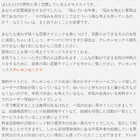
は1人だけの男性と長く交際している人がオススメです。
あなたが恋愛相談をするのでしたら、「悩んでいる中身」「悩みを抱えた要因は
何であるのか？」「その悩みを自分としてはどういう風な考えを持っているの
か？」などくらいは、まとめておくことが必要です。
あなたも迷わず様々な恋愛テクニックを身につけて、気配りができる大人の女性
に成長しちゃいましょう。オーバーにやりすぎた場合は、テレホンセックス彼氏
のできない負け女になるからご注意ください。
異性のことを第一に考えてリラックスさせてくれる。
女性でもこういった方に男の人は惹かれます。こんな行動ができる女性の仲間入
りをするために、効果の高い恋愛テクニックを今からご覧ください。テレホンセ
ックス
テレホンセックス
無料サイトだと、テレホンセックス出会い系のビギナーやメールフレンド探しの
ユーザーの割合が高くなっているようで、会いたいと持ちかけると嫌がる方も少
なくないのです。本気で出会いを考えているなら、本気の会員がいる有料サイト
でのユーザー登録がベストでしょう。
一言で断定することは無理があるけれど、一流の出会い系サイトにつきまして
は、結婚相談所だったり結婚情報サイトなど、結婚を目指した活動の一部として
サービスされていることが多いようです。
料金定額制や少額ポイント制で運営中の出会い系のサイトでしたら、安心して利
用することができますし、しかも近頃増加傾向にある中高年者や結婚している男
女同士の大人の出会いがしたい場合にも使っていただくことができます。テレホ